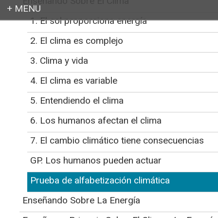
Enseñando Sobre El Clima
1. El sol proporciona energía
Login
CLEAN
>
Educator Support for Teaching Climate and Energy
>
Enseñando
2. El clima es complejo
Sobre El Clima
>
Prueba de alfabetización climática
3. Clima y vida
Prueba sobre del
4. El clima es variable
conocimiento climático
5. Entendiendo el clima
Initial Publication Date: November 4, 2020
DOI
|
Cite this
6. Los humanos afectan el clima
¿Qué tal es tu conocimiento
7. El cambio climático tiene consecuencias
climático? Las explicaciones
GP. Los humanos pueden actuar
en la parte posterior de cada
Prueba de alfabetización climática
pregunta describen cada
Enseñando Sobre La Energía
concepto en un lenguaje