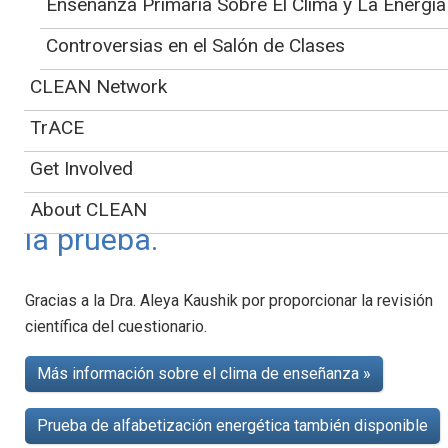
Enseñanza Primaria Sobre El Clima y La Energía
sencillo y además
Controversias en el Salón de Clases
proporcionan enlaces a
CLEAN Network
materiales de enseñanza y
referencias adicionales. Pon a
TrACE
prueba tus conocimientos y
Get Involved
aprende mientras completas
About CLEAN
la prueba.
Gracias a la Dra. Aleya Kaushik por proporcionar la revisión
científica del cuestionario.
Más información sobre el clima de enseñanza »
Prueba de alfabetización energética también disponible