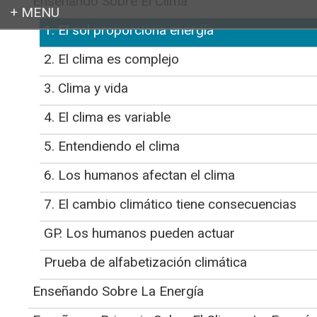
Enseñando Sobre El Clima
1. El sol proporciona energía
Login
CLEAN
>
Educator Support for Teaching Climate and Energy
>
Enseñando
2. El clima es complejo
Sobre El Clima
>
1. El sol proporciona energía
3. Clima y vida
El Sol es la Principal Fuente de
4. El clima es variable
Energía del Sistema Climático de
5. Entendiendo el clima
la Tierra.
Initial Publication Date: November 4, 2020
6. Los humanos afectan el clima
DOI
|
Cite this
7. El cambio climático tiene consecuencias
El Principio 1 del Conocimiento
Climático
GP. Los humanos pueden actuar
Salta a:
Enseñando estas ideas
Prueba de alfabetización climática
Encontrar actividades
Enseñando Sobre La Energía