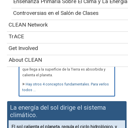
Enseñanza Primaria Sobre El Clima y La Energía
Controversias en el Salón de Clases
La enseñanza de la energía
CLEAN Network
del sol se apoya en cinco
TrACE
conceptos clave:
a. La luz solar que llega a la Tierra puede calentar la
Get Involved
tierra, el océano y la atmósfera. Parte de esa luz solar
se refleja hacia el espacio desde la superficie de la
About CLEAN
Tierra, las nubes o el hielo. Gran parte de la luz solar
que llega a la superficie de la Tierra es absorbida y
calienta el planeta.
Hay otros 4 conceptos fundamentales. Para verlos
todos ...
La energía del sol dirige el sistema
climático.
El sol calienta el planeta, regula el ciclo hidrológico, y